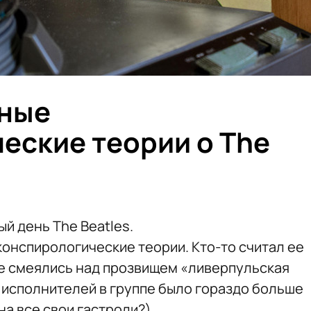
ные
еские теории о The
й день The Beatles.
конспирологические теории. Кто-то считал ее
е смеялись над прозвищем «ливерпульская
, исполнителей в группе было гораздо больше
на все свои гастроли?).