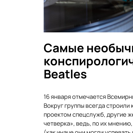
Самые необыч
конспирологич
Beatles
16 января отмечается Всемирны
Вокруг группы всегда строили 
проектом спецслужб, другие ж
четверка», ведь, по их мнению
(как иначе они могли успевать 