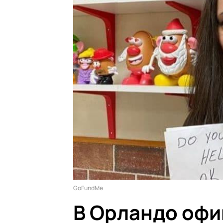
GoFundMe
В Орландо офи