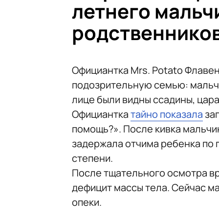
летнего мальч
родственнико
Официантка Mrs. Potato Флаве
подозрительную семью: мальчик
лице были видны ссадины, цара
Официантка
тайно показала
зап
помощь?». После кивка мальчи
задержала отчима ребенка по 
степени.
После тщательного осмотра вр
дефицит массы тела. Сейчас ма
опеки.