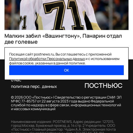
Малкин забил «Вашингтону», Панарин отдал
две голевые
Посещая сайт postnews.ru, Вы соглашаетесь с приложенной
Политикой обработки Персональных данных
и с использованием
файлов cookie, указанных в данной политике.
ОК
спецпроекты
о нас
политика перс. данных
© 2026 ООО «Постньюс» |
Свидетельство о регистрации СМИ: ЭЛ
№ ФС 77–85757 от 22 августа 2023 года выдано Федеральной
службой по надзору в сфере связи, информационных технологий
и массовых коммуникаций
Наименование издания: POSTNEWS,
Адрес редакции: 127015,
город Москва, Бумажный проезд, д. 14 стр. 2
Учредитель: ООО
«Постньюс»
Главный редактор: Чудин А.А.
Электронная почта