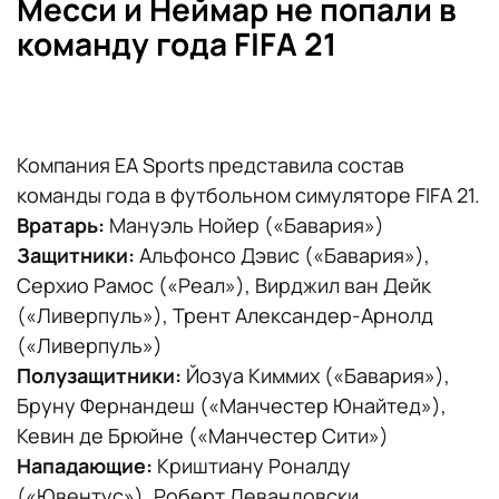
Месси и Неймар не попали в
команду года FIFA 21
Компания EA Sports представила состав
команды года в футбольном симуляторе FIFA 21.
Вратарь:
Мануэль Нойер («Бавария»)
Защитники:
Альфонсо Дэвис («Бавария»),
Серхио Рамос («Реал»), Вирджил ван Дейк
(«Ливерпуль»), Трент Александер-Арнолд
(«Ливерпуль»)
Полузащитники:
Йозуа Киммих («Бавария»),
Бруну Фернандеш («Манчестер Юнайтед»),
Кевин де Брюйне («Манчестер Сити»)
Нападающие:
Криштиану Роналду
(«Ювентус»), Роберт Левандовски