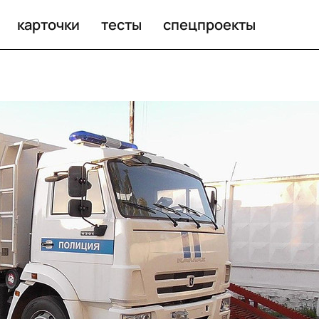
 в его адрес
карточки
тесты
спецпроекты