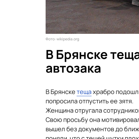
Фото: wikipedia.org
В Брянске теща
автозака
В Брянске
теща
храбро подошла
попросила отпустить ее зятя.
Женщина отругала сотрудников
Свою просьбу она мотивировала
вышел без документов до ближ
поняли, что с тещей шутки пло