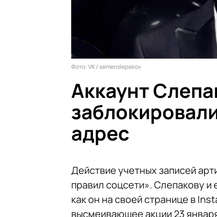
Фото: VK / semenslepakov
Аккаунт Слепак
заблокировали 
адрес
Действие учетных записей арт
правил соцсети». Слепакову и 
как он на своей странице в In
высмеивающее акции 23 января