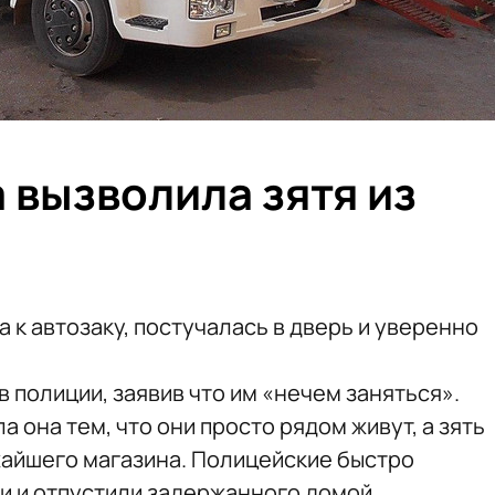
 вызволила зятя из
 к автозаку, постучалась в дверь и уверенно
 полиции, заявив что им «нечем заняться».
 она тем, что они просто рядом живут, а зять
айшего магазина. Полицейские быстро
хи и отпустили задержанного домой.