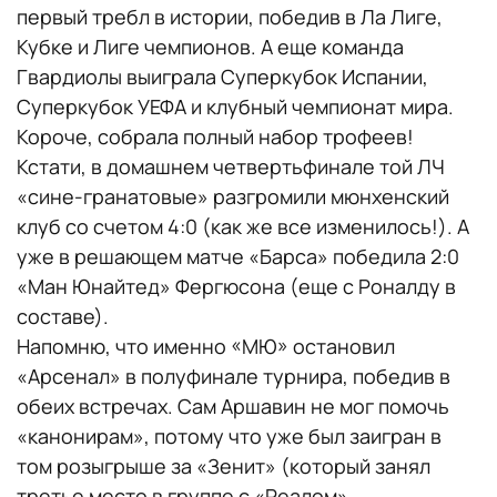
первый требл в истории, победив в Ла Лиге,
Кубке и Лиге чемпионов. А еще команда
Гвардиолы выиграла Суперкубок Испании,
Суперкубок УЕФА и клубный чемпионат мира.
Короче, собрала полный набор трофеев!
Кстати, в домашнем четвертьфинале той ЛЧ
«сине-гранатовые» разгромили мюнхенский
клуб со счетом 4:0 (как же все изменилось!). А
уже в решающем матче «Барса» победила 2:0
«Ман Юнайтед» Фергюсона (еще с Роналду в
составе).
Напомню, что именно «МЮ» остановил
«Арсенал» в полуфинале турнира, победив в
обеих встречах. Сам Аршавин не мог помочь
«канонирам», потому что уже был заигран в
том розыгрыше за «Зенит» (который занял
третье место в группе с «Реалом»,