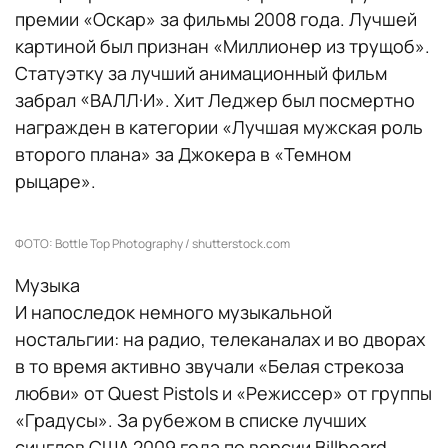
премии «Оскар» за фильмы 2008 года. Лучшей
картиной был признан «Миллионер из трущоб».
Статуэтку за лучший анимационный фильм
забрал «ВАЛЛ·И». Хит Леджер был посмертно
награжден в категории «Лучшая мужская роль
второго плана» за Джокера в «Темном
рыцаре».
ФОТО: Bottle Top Photography / shutterstock.com
Музыка
И напоследок немного музыкальной
ностальгии: на радио, телеканалах и во дворах
в то время активно звучали «Белая стрекоза
любви» от Quest Pistols и «Режиссер» от группы
«Градусы». За рубежом в списке лучших
синглов США 2009 года по версии Billboard