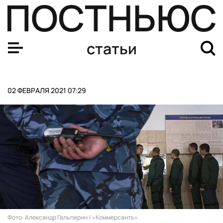
Каким был мир, когда Аршавин перешел в «Арсенал»
статьи
02 ФЕВРАЛЯ 2021 07:29
Фото: Александр Гальперин / «Коммерсантъ»