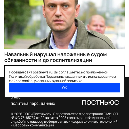
Навальный нарушал наложенные судом
обязанности и до госпитализации
Посещая сайт postnews.ru, Вы соглашаетесь с приложенной
Политикой обработки Персональных данных
и с использованием
файлов cookie, указанных в данной политике.
ОК
спецпроекты
о нас
политика перс. данных
© 2026 ООО «Постньюс» |
Свидетельство о регистрации СМИ: ЭЛ
№ ФС 77–85757 от 22 августа 2023 года выдано Федеральной
службой по надзору в сфере связи, информационных технологий
и массовых коммуникаций