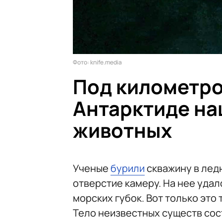
Фото: knife.media
Под километро
Антарктиде на
животных
Ученые
бурили
скважину в ледн
отверстие камеру. На нее удал
морских губок. Вот только это 
Тело неизвестных существ сост