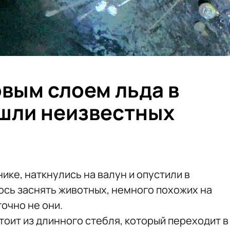
вым слоем льда в
шли неизвестных
ике, наткнулись на валун и опустили в
ось заснять животных, немного похожих на
точно не они.
оит из длинного стебля, который переходит в