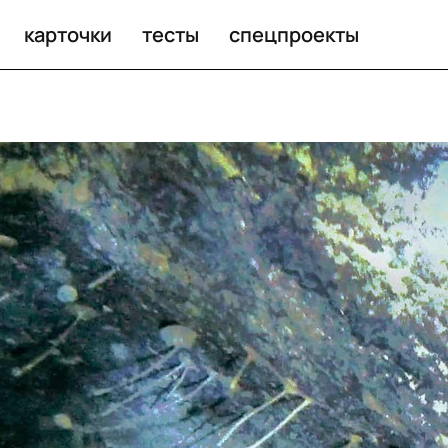
из СИЗО
карточки
тесты
спецпроекты