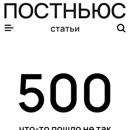
статьи
500
что-то пошло не так