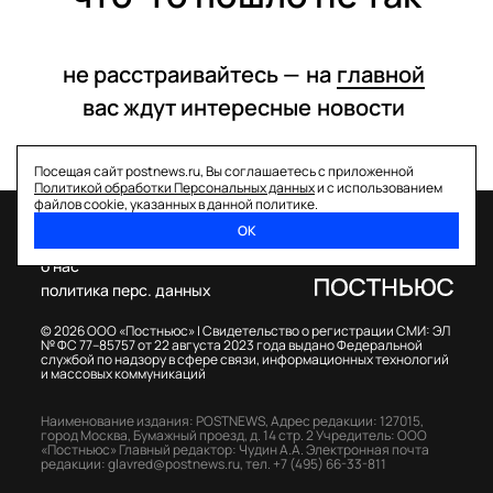
не расстраивайтесь —
на
главной
вас ждут интересные
новости
Посещая сайт postnews.ru, Вы соглашаетесь с приложенной
Политикой обработки Персональных данных
и с использованием
файлов cookie, указанных в данной политике.
ОК
спецпроекты
о нас
политика перс. данных
© 2026 ООО «Постньюс» |
Свидетельство о регистрации СМИ: ЭЛ
№ ФС 77–85757 от 22 августа 2023 года выдано Федеральной
службой по надзору в сфере связи, информационных технологий
и массовых коммуникаций
Наименование издания: POSTNEWS,
Адрес редакции: 127015,
город Москва, Бумажный проезд, д. 14 стр. 2
Учредитель: ООО
«Постньюс»
Главный редактор: Чудин А.А.
Электронная почта
редакции:
glavred@postnews.ru
,
тел.
+7 (495) 66-33-811