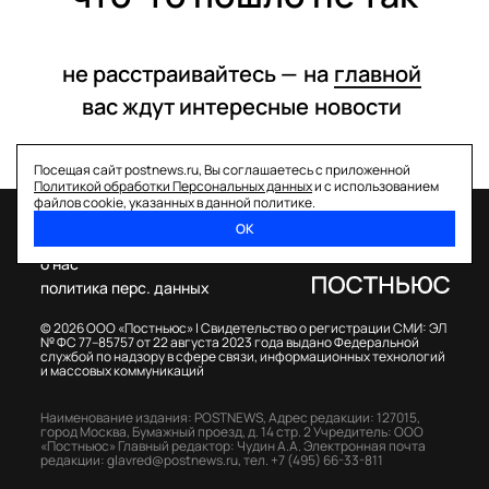
не расстраивайтесь —
на
главной
вас ждут интересные
новости
Посещая сайт postnews.ru, Вы соглашаетесь с приложенной
Политикой обработки Персональных данных
и с использованием
файлов cookie, указанных в данной политике.
ОК
спецпроекты
о нас
политика перс. данных
© 2026 ООО «Постньюс» |
Свидетельство о регистрации СМИ: ЭЛ
№ ФС 77–85757 от 22 августа 2023 года выдано Федеральной
службой по надзору в сфере связи, информационных технологий
и массовых коммуникаций
Наименование издания: POSTNEWS,
Адрес редакции: 127015,
город Москва, Бумажный проезд, д. 14 стр. 2
Учредитель: ООО
«Постньюс»
Главный редактор: Чудин А.А.
Электронная почта
редакции:
glavred@postnews.ru
,
тел.
+7 (495) 66-33-811