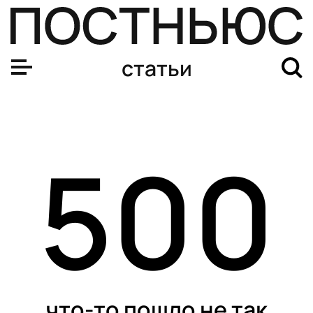
статьи
500
что-то пошло не так