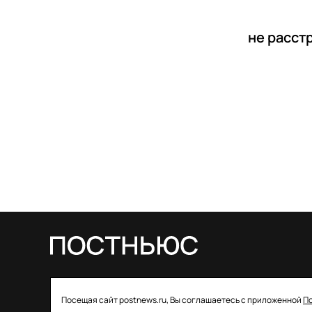
не расст
© 2026 ООО «Постньюс» |
Свидетельство
Посещая сайт postnews.ru, Вы соглашаетесь с приложенной
П
о регистрации СМИ: ЭЛ № ФС 77–85757 от 22 августа