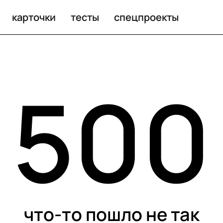
карточки
тесты
спецпроекты
500
что-то пошло не так