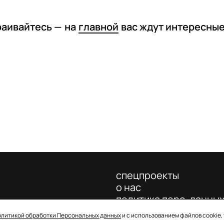
раивайтесь —
на
главной
вас ждут интересны
спецпроекты
о нас
политика перс. данны
олитикой обработки Персональных данных
и с использованием файлов cookie,