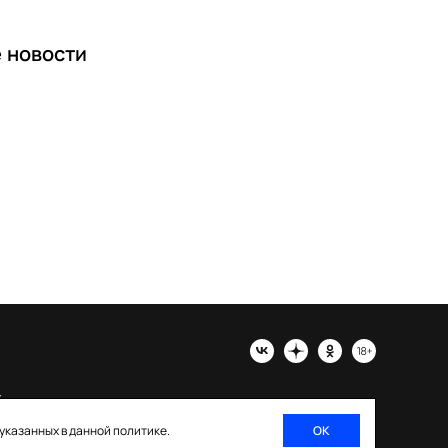
е
новости
х
 указанных в данной политике.
ОК