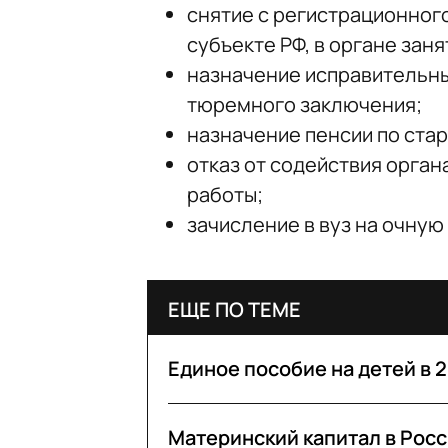
снятие с регистрационног
субъекте РФ, в органе зан
назначение исправительны
тюремного заключения;
назначение пенсии по стар
отказ от содействия орган
работы;
зачисление в вуз на очную
ЕЩЕ ПО ТЕМЕ
Единое пособие на детей в 20
Материнский капитал в Росси