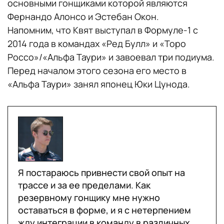
основными гонщиками которой являются
Фернандо Алонсо и Эстебан Окон.
Напомним, что Квят выступал в Формуле-1 с
2014 года в командах «Ред Булл» и «Торо
Россо»/«Альфа Таури» и завоевал три подиума.
Перед началом этого сезона его место в
«Альфа Таури» занял японец Юки Цунода.
Я постараюсь привнести свой опыт на
трассе и за ее пределами. Как
резервному гонщику мне нужно
оставаться в форме, и я с нетерпением
жду интеграции в команду в различных