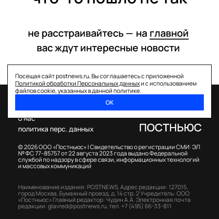
не расстраивайтесь —
на
главной
вас ждут интересные
новости
Посещая сайт postnews.ru, Вы соглашаетесь с приложенной
Политикой обработки Персональных данных
и с использованием
файлов cookie, указанных в данной политике.
ОК
спецпроекты
о нас
политика перс. данных
© 2026 ООО «Постньюс» |
Свидетельство о регистрации СМИ: ЭЛ
№ ФС 77–85757 от 22 августа 2023 года выдано Федеральной
службой по надзору в сфере связи, информационных технологий
и массовых коммуникаций
Наименование издания: POSTNEWS,
Адрес редакции: 127015,
город Москва, Бумажный проезд, д. 14 стр. 2
Учредитель: ООО
«Постньюс»
Главный редактор: Чудин А.А.
Электронная почта
редакции:
glavred@postnews.ru
,
тел.
+7 (495) 66-33-811