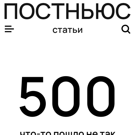
статьи
500
что-то пошло не так