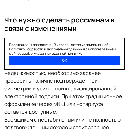
Что нужно сделать россиянам в
связи с изменениями
Большинство новых правил начнут
Посещая сайт postnews.ru, Вы соглашаетесь с приложенной
применяться автоматически и не требуют от
Политикой обработки Персональных данных
и с использованием
файлов cookie, указанных в данной политике.
граждан подачи заявлений.
ОК
Тем, кто планирует электронную сделку с
недвижимостью, необходимо заранее
проверить наличие подтверждённой
биометрии и усиленной квалифицированной
электронной подписи. При этом традиционное
оформление через МФЦ или нотариуса
остаётся доступным.
Заёмщикам с нестабильным или не полностью
подтверждённым доходом стоит заранее