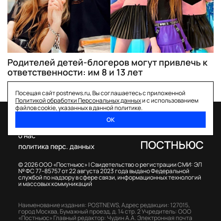
Родителей детей-блогеров могут привлечь к
ответственности: им 8 и 13 лет
Посещая сайт postnews.ru, Вы соглашаетесь с приложенной
Политикой обработки Персональных данных
и с использованием
файлов cookie, указанных в данной политике.
ОК
спецпроекты
о нас
политика перс. данных
© 2026 ООО «Постньюс» |
Свидетельство о регистрации СМИ: ЭЛ
№ ФС 77–85757 от 22 августа 2023 года выдано Федеральной
службой по надзору в сфере связи, информационных технологий
и массовых коммуникаций
Наименование издания: POSTNEWS,
Адрес редакции: 127015,
город Москва, Бумажный проезд, д. 14 стр. 2
Учредитель: ООО
«Постньюс»
Главный редактор: Чудин А.А.
Электронная почта