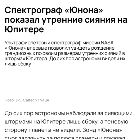
Спектрограф «Юнона»
показал утренние сияния на
Юпитере
Ультрафиолетовый спектрограф миссии NASA
«Юнона» впервые позволил увидеть рождение
грандиозных по своим размерам утренних сияний в
штормах Юпитера. До сих пор астрономы видели их
лишь сбоку
Фото: JPL-Caltech / NASA
До сих пор астрономы наблюдали за сияющими
штормами на Юпитере лишь сбоку, а теневую
сторону планеты не видели. Зонд «Юнона»
смог заглянуть за полюса планеты и показал,