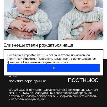
Близнецы стали рождаться чаще
Посещая сайт postnews.ru, Вы соглашаетесь с приложенной
Политикой обработки Персональных данных
и с использованием
файлов cookie, указанных в данной политике.
ОК
спецпроекты
о нас
политика перс. данных
© 2026 ООО «Постньюс» |
Свидетельство о регистрации СМИ: ЭЛ
№ ФС 77–85757 от 22 августа 2023 года выдано Федеральной
службой по надзору в сфере связи, информационных технологий
и массовых коммуникаций