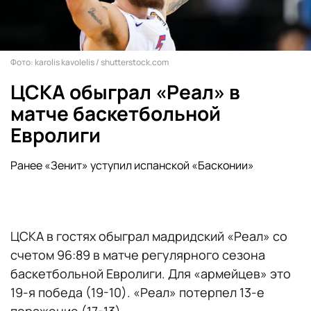
Фото: karolis kavolelis / shutterstock.com
ЦСКА обыграл «Реал» в
матче баскетбольной
Евролиги
Ранее «Зенит» уступил испанской «Басконии»
ЦСКА в гостях обыграл мадридский «Реал» со
счетом 96:89 в матче регулярного сезона
баскетбольной Евролиги. Для «армейцев» это
19-я победа (19-10). «Реал» потерпел 13-е