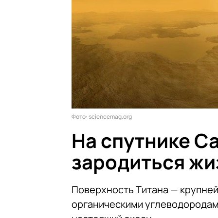
Фото: sciencemag.org
На спутнике С
зародиться жи
Поверхность Титана — крупней
органическими углеводородами