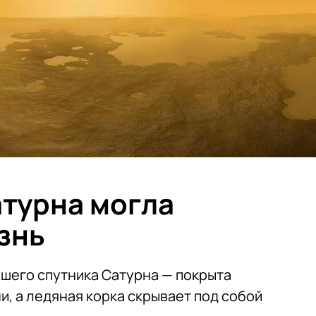
атурна могла
знь
шего спутника Сатурна — покрыта
, а ледяная корка скрывает под собой