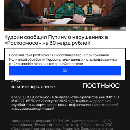
Кудрин сообщил Путину о нарушениях в
«Роскосмосе» на 30 млрд рублей
Посещая сайт postnews.ru, Вы соглашаетесь с приложенной
Политикой обработки Персональных данных
и с использованием
файлов cookie, указанных в данной политике.
ОК
спецпроекты
о нас
политика перс. данных
© 2026 ООО «Постньюс» |
Свидетельство о регистрации СМИ: ЭЛ
№ ФС 77–85757 от 22 августа 2023 года выдано Федеральной
службой по надзору в сфере связи, информационных технологий
и массовых коммуникаций
Наименование издания: POSTNEWS,
Адрес редакции: 127015,
город Москва, Бумажный проезд, д. 14 стр. 2
Учредитель: ООО
«Постньюс»
Главный редактор: Чудин А.А.
Электронная почта