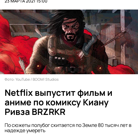
23 МАРТА 2021 15:00
Фото: YouTube / BOOM! Studios
Netflix выпустит фильм и
аниме по комиксу Киану
Ривза BRZRKR
По сюжеты полубог скитается по Земле 80 тысяч лет в
надежде умереть