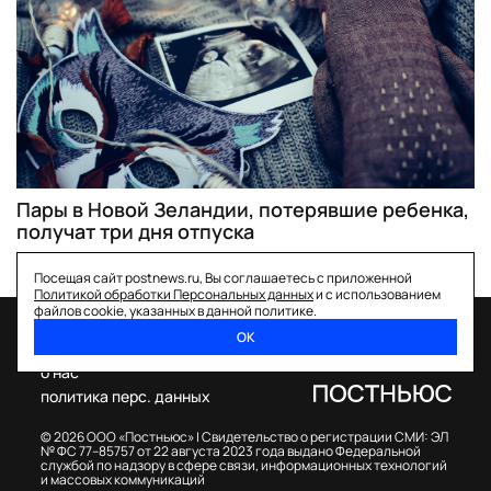
Пары в Новой Зеландии, потерявшие ребенка,
получат три дня отпуска
Посещая сайт postnews.ru, Вы соглашаетесь с приложенной
Политикой обработки Персональных данных
и с использованием
файлов cookie, указанных в данной политике.
ОК
спецпроекты
о нас
политика перс. данных
© 2026 ООО «Постньюс» |
Свидетельство о регистрации СМИ: ЭЛ
№ ФС 77–85757 от 22 августа 2023 года выдано Федеральной
службой по надзору в сфере связи, информационных технологий
и массовых коммуникаций