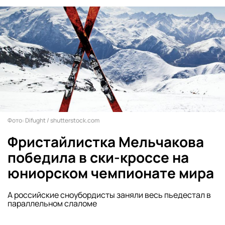
Фото: Difught / shutterstock.com
Фристайлистка Мельчакова
победила в ски-кроссе на
юниорском чемпионате мира
А российские сноубордисты заняли весь пьедестал в
параллельном слаломе