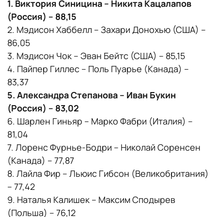
1. Виктория Синицина – Никита Кацалапов
(Россия) – 88,15
2. Мэдисон Хаббелл – Захари Донохью (США) –
86,05
3. Мэдисон Чок – Эван Бейтс (США) – 85,15
4. Пайпер Гиллес – Поль Пуарье (Канада) –
83,37
5. Александра Степанова – Иван Букин
(Россия) – 83,02
6. Шарлен Гиньяр – Марко Фабри (Италия) –
81,04
7. Лоренс Фурнье-Бодри – Николай Соренсен
(Канада) – 77,87
8. Лайла Фир – Льюис Гибсон (Великобритания)
– 77,42
9. Наталья Калишек – Максим Сподырев
(Польша) – 76,12