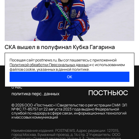
СКА вышел в полуфинал Кубка Гагарина
Посещая сайт postnews.ru, Вы соглашаетесь с приложенной
Политикой обработки Персональных данных
и с использованием
файлов cookie, указанных в данной политике.
ОК
спецпроекты
о нас
политика перс. данных
© 2026 ООО «Постньюс» |
Свидетельство о регистрации СМИ: ЭЛ
№ ФС 77–85757 от 22 августа 2023 года выдано Федеральной
службой по надзору в сфере связи, информационных технологий
и массовых коммуникаций
Наименование издания: POSTNEWS,
Адрес редакции: 127015,
город Москва, Бумажный проезд, д. 14 стр. 2
Учредитель: ООО
«Постньюс»
Главный редактор: Чудин А.А.
Электронная почта