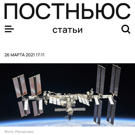
Осьминоги видят во сне клипы или GIF
статьи
26 МАРТА 2021 17:11
Фото: Роскосмос