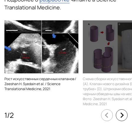
Translational Medicine.
Рост искусственных сердечных клапанов /
Схема сборки искусственного
Zeeshan H. Syedain et al. / Science
(А). Клапан нового дизайна (
Translational Medicine, 2021
трубке» (D). Штрихами обозн
черным обведены швы на мес
Фото: Zeeshan H. Syedain et al
Medicine, 2021
1
/
2