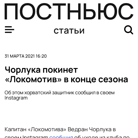
Curiosity сделал селфи на фоне марсианского холма М
статьи
31 МАРТА 2021 16:20
Чорлука покинет
«Локомотив» в конце сезона
Об этом хорватский защитник сообщил в своем
Instagram
Капитан «Локомотива» Ведран Чорлука в
своем Instagram
сообщил
об уходе из клуба по