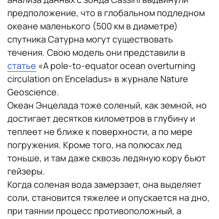
предположение, что в глобальном подледном
океане маленького (500 км в диаметре)
спутника Сатурна могут существовать
течения. Свою модель они представили в
статье
«A pole-to-equator ocean overturning
circulation on Enceladus» в журнале Nature
Geoscience.
Океан Энцелада тоже соленый, как земной, но
достигает десятков километров в глубину и
теплеет не ближе к поверхности, а по мере
погружения. Кроме того, на полюсах лед
тоньше, и там даже сквозь ледяную кору бьют
гейзеры.
Когда соленая вода замерзает, она выделяет
соли, становится тяжелее и опускается на дно,
при таянии процесс противоположный, а