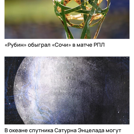
«Рубин» обыграл «Сочи» в матче РПЛ
В океане спутника Сатурна Энцелада могут