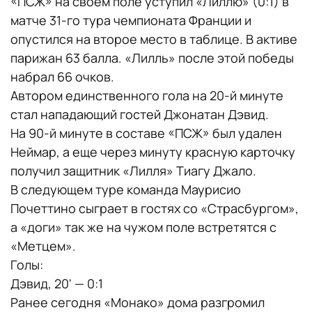
«ПСЖ» на своем поле уступил «Лиллю» (0:1) в
матче 31-го тура чемпионата Франции и
опустился на второе место в таблице. В активе
парижан 63 балла. «Лилль» после этой победы
набрал 66 очков.
Автором единственного гола на 20-й минуте
стал нападающий гостей Джонатан Дэвид.
На 90-й минуте в составе «ПСЖ» был удален
Неймар, а еще через минуту красную карточку
получил защитник «Лилля» Тиагу Джало.
В следующем туре команда Маурисио
Почеттино сыграет в гостях со «Страсбургом»,
а «доги» так же на чужом поле встретятся с
«Метцем».
Голы:
Дэвид, 20' — 0:1
Ранее сегодня «Монако» дома разгромил