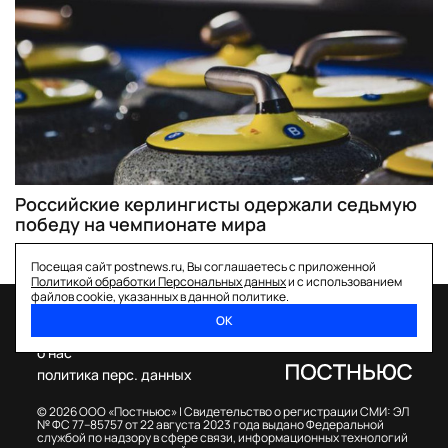
Российские керлингисты одержали седьмую
победу на чемпионате мира
Посещая сайт postnews.ru, Вы соглашаетесь с приложенной
Политикой обработки Персональных данных
и с использованием
файлов cookie, указанных в данной политике.
ОК
спецпроекты
о нас
политика перс. данных
© 2026 ООО «Постньюс» |
Свидетельство о регистрации СМИ: ЭЛ
№ ФС 77–85757 от 22 августа 2023 года выдано Федеральной
службой по надзору в сфере связи, информационных технологий