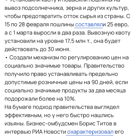
вывоз подсолнечника, зерна и других культур,
чтобы предотвратить отток сырья из страны. С
15 по 28 февраля пошлины
составлял
и 25 евро,
а с 1 марта выросли в два раза. Вывозную квоту
установили на уровне 17,5 млн т., она будет
действовать до 30 июня.
• Создали механизм по регулированию цен на
социально значимые товары. Правительство
получило право устанавливать предельно
допустимые розничные цены на 90 дней, если
социально значимые продукты за два месяца
подорожали более на 10%.
На бумаге подход правительства выглядел
эффективным, но у него быстро нашлись
изъяны. Бизнес-омбудсмен Борис Титов в
интервью РИА Новости
охарактеризовал
его