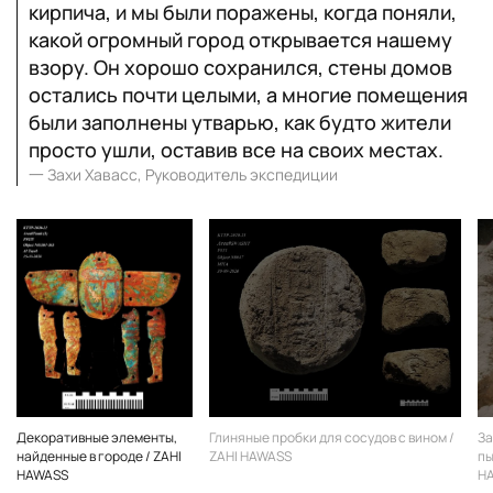
кирпича, и мы были поражены, когда поняли,
какой огромный город открывается нашему
взору. Он хорошо сохранился, стены домов
остались почти целыми, а многие помещения
были заполнены утварью, как будто жители
просто ушли, оставив все на своих местах.
一
Захи Хавасс, Руководитель экспедиции
Декоративные элементы,
Глиняные пробки для сосудов с вином /
За
найденные в городе / ZAHI
ZAHI HAWASS
пы
HAWASS
H