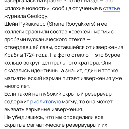
извергалась на Крабле 300 лет назад — это
«плохие новости», сообщают ученые в
статье
журнала Geology.
Шейн Руйаккерс (Shane Rooyakkers) и ее
коллеги сравнили состав «свежей» магмы с
пробами вулканического стекла —
отвердевшей лавы, оставшейся от извержения
Краблы 1724 года. На фото стекло — это бурое
кольцо вокруг центрального кратера. Они
оказались идентичны, а значит, один и тот же
магматический карман питает извержения уже
много лет.
Если такой неглубокий скрытый резервуар
содержит
риолитовую
магму, то она может
вызвать взрывные извержения.
Не убедившись, что мы определили все
скрытые магматические резервуары и их