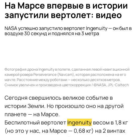
На Марсе впервые в истории
запустили вертолет: видео
NASA успешно запустило вертолет Ingenuity — он был в
воздухе 30 секунд и поднялся на 3 метра
Фотография дрона Ingenuity в полете, сделанная левой навигационной
камерой ровера Perseverance (Navcam), которая расположена на его
мачте. Расстояние между роботами — несколько десятков метров.
Снимок увеличен и произведена цветокоррекция / ©NASA, JPL-Caltech
Сегодня свершилось великое событие в
истории Земли. Но произошло оно на другой
планете — на Марсе.
Беспилотный вертолет
Ingenuity
весом в 1,8 кг
(но это у нас, на Марсе — 0,68 кг) на 2 винтах