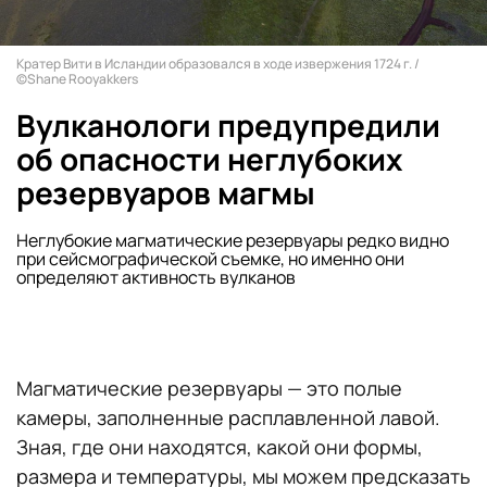
Кратер Вити в Исландии образовался в ходе извержения 1724 г. /
©Shane Rooyakkers
Вулканологи предупредили
об опасности неглубоких
резервуаров магмы
Неглубокие магматические резервуары редко видно
при сейсмографической съемке, но именно они
определяют активность вулканов
Магматические резервуары — это полые
камеры, заполненные расплавленной лавой.
Зная, где они находятся, какой они формы,
размера и температуры, мы можем предсказать