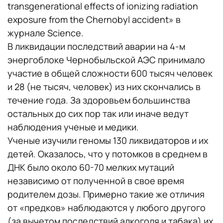
transgenerational effects of ionizing radiation
exposure from the Chernobyl accident» в
журнале Science.
В ликвидации последствий аварии на 4-м
энергоблоке Чернобыльской АЭС принимало
участие в общей сложности 600 тысяч человек
и 28 (не тысяч, человек) из них скончались в
течение года. За здоровьем большинства
остальных до сих пор так или иначе ведут
наблюдения ученые и медики.
Ученые изучили геномы 130 ликвидаторов и их
детей. Оказалось, что у потомков в среднем в
ДНК было около 60-70 мелких мутаций
независимо от полученной в свое время
родителем дозы. Примерно такие же отличия
от «предков» наблюдаются у любого другого
(за вычетом последствий алкоголя и табака) их