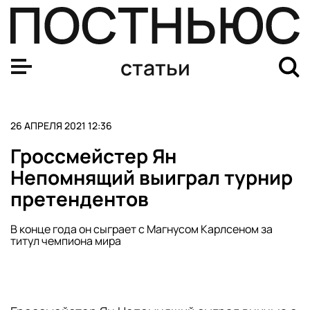
На детях ликвидаторов «Чернобыль» не отразился
статьи
26 АПРЕЛЯ 2021 12:36
Гроссмейстер Ян
Непомнящий выиграл турнир
претендентов
В конце года он сыграет с Магнусом Карлсеном за
титул чемпиона мира