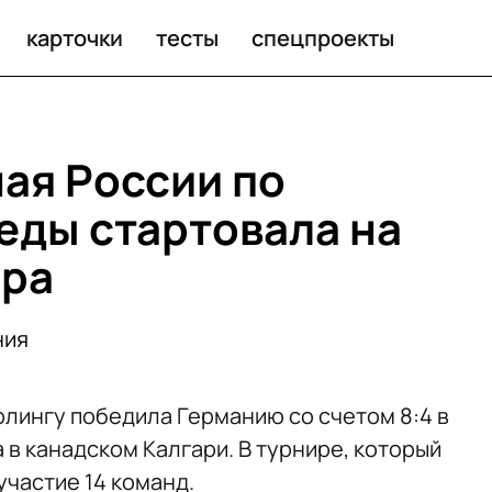
городов на майских праздниках
карточки
тесты
спецпроекты
ая России по
беды стартовала на
ира
ния
рлингу победила Германию со счетом 8:4 в
в канадском Калгари. В турнире, который
участие 14 команд.