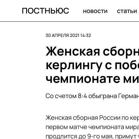
Чемпионат мира по фотосъемке флоры и фауны своих 
новости
статьи
30 АПРЕЛЯ 2021 14:32
Женская сборн
керлингу с по
чемпионате м
Со счетом 8:4 обыграна Герма
Женская сборная России по ке
первом матче чемпионата мира 
продлится до 9-го мая, примут 