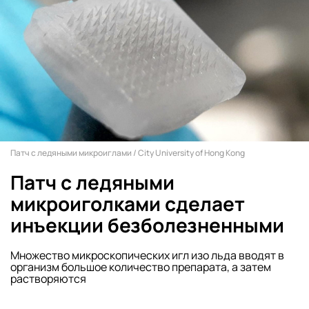
Патч с ледяными микроиглами / City University of Hong Kong
Патч с ледяными
микроиголками сделает
инъекции безболезненными
Множество микроскопических игл изо льда вводят в
организм большое количество препарата, а затем
растворяются