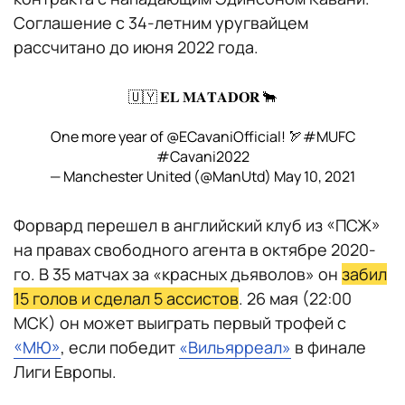
Соглашение с 34-летним уругвайцем
рассчитано до июня 2022 года.
🇺🇾 𝐄𝐋 𝐌𝐀𝐓𝐀𝐃𝐎𝐑 🐂
One more year of
@ECavaniOfficial
! 🏹
#MUFC
#Cavani2022
— Manchester United (@ManUtd)
May 10, 2021
Форвард перешел в английский клуб из «ПСЖ»
на правах свободного агента в октябре 2020-
го. В 35 матчах за «красных дьяволов» он
забил
15 голов и сделал 5 ассистов
. 26 мая (22:00
МСК) он может выиграть первый трофей с
«МЮ»
, если победит
«Вильярреал»
в финале
Лиги Европы.