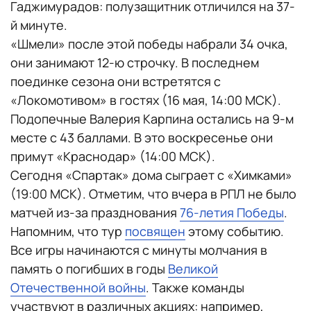
Гаджимурадов: полузащитник отличился на 37-
й минуте.
«Шмели» после этой победы набрали 34 очка,
они занимают 12-ю строчку. В последнем
поединке сезона они встретятся с
«Локомотивом» в гостях (16 мая, 14:00 МСК).
Подопечные Валерия Карпина остались на 9-м
месте с 43 баллами. В это воскресенье они
примут «Краснодар» (14:00 МСК).
Сегодня «Спартак» дома сыграет с «Химками»
(19:00 МСК). Отметим, что вчера в РПЛ не было
матчей из-за празднования
76-летия Победы
.
Напомним, что тур
посвящен
этому событию.
Все игры начинаются с минуты молчания в
память о погибших в годы
Великой
Отечественной войны
. Также команды
участвуют в различных акциях: например,