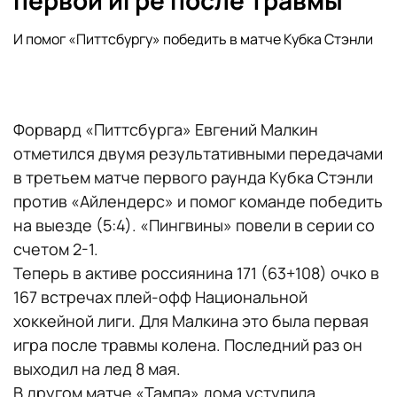
первой игре после травмы
И помог «Питтсбургу» победить в матче Кубка Стэнли
Форвард «Питтсбурга» Евгений Малкин
отметился двумя результативными передачами
в третьем матче первого раунда Кубка Стэнли
против «Айлендерс» и помог команде победить
на выезде (5:4). «Пингвины» повели в серии со
счетом 2-1.
Теперь в активе россиянина 171 (63+108) очко в
167 встречах плей-офф Национальной
хоккейной лиги. Для Малкина это была первая
игра после травмы колена. Последний раз он
выходил на лед 8 мая.
В другом матче «Тампа» дома уступила