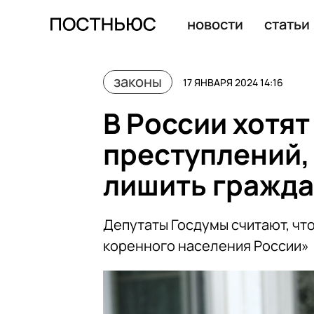
Apple обошла Samsung и стала крупнейшим мировым 
новости
статьи
законы
17 ЯНВАРЯ 2024 14:16
В России хотя
преступлений,
лишить гражда
Депутаты Госдумы считают, чт
коренного населения России»