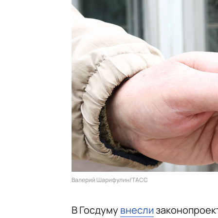
Валерий Шарифулин/ТАСС
В Госдуму
внесли
законопроект