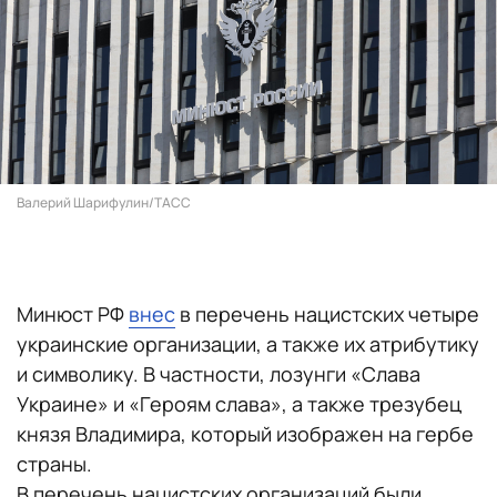
Валерий Шарифулин/ТАСС
Минюст РФ
внес
в перечень нацистских четыре
украинские организации, а также их атрибутику
и символику. В частности, лозунги «Слава
Украине» и «Героям слава», а также трезубец
князя Владимира, который изображен на гербе
страны.
В перечень нацистских организаций были