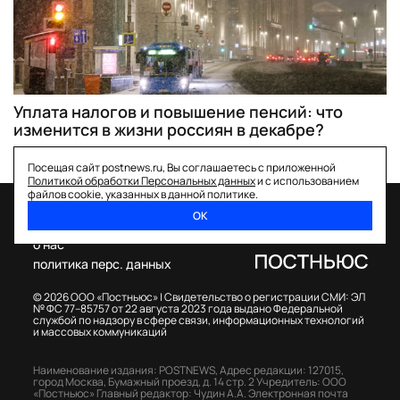
Уплата налогов и повышение пенсий: что
изменится в жизни россиян в декабре?
Посещая сайт postnews.ru, Вы соглашаетесь с приложенной
Политикой обработки Персональных данных
и с использованием
файлов cookie, указанных в данной политике.
ОК
спецпроекты
о нас
политика перс. данных
© 2026 ООО «Постньюс» |
Свидетельство о регистрации СМИ: ЭЛ
№ ФС 77–85757 от 22 августа 2023 года выдано Федеральной
службой по надзору в сфере связи, информационных технологий
и массовых коммуникаций
Наименование издания: POSTNEWS,
Адрес редакции: 127015,
город Москва, Бумажный проезд, д. 14 стр. 2
Учредитель: ООО
«Постньюс»
Главный редактор: Чудин А.А.
Электронная почта