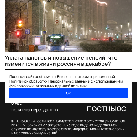
Уплата налогов и повышение пенсий: что
изменится в жизни россиян в декабре?
Посещая сайт postnews.ru, Вы соглашаетесь с приложенной
Политикой обработки Персональных данных
и с использованием
файлов cookie, указанных в данной политике.
ОК
спецпроекты
о нас
политика перс. данных
© 2026 ООО «Постньюс» |
Свидетельство о регистрации СМИ: ЭЛ
№ ФС 77–85757 от 22 августа 2023 года выдано Федеральной
службой по надзору в сфере связи, информационных технологий
и массовых коммуникаций