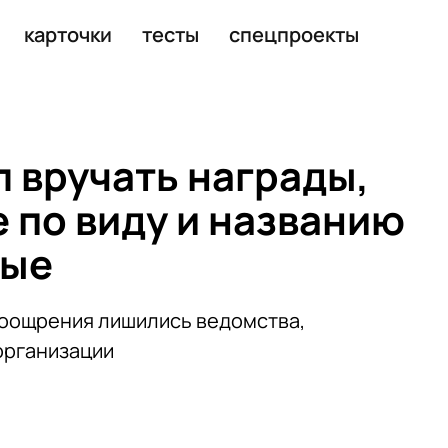
фейки о российской армии
карточки
тесты
спецпроекты
л вручать награды,
по виду и названию
ные
поощрения лишились ведомства,
организации