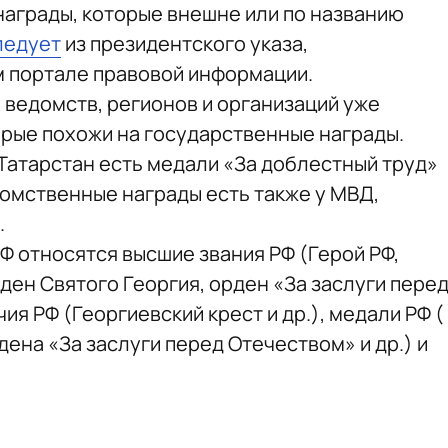
награды, которые внешне или по названию
ледует
из президентского указа,
 портале правовой информации.
х ведомств, регионов и организаций уже
орые похожи на государственные награды.
 Татарстан есть медали «За доблестный труд»
домственные награды есть также у МВД,
.
Ф относятся высшие звания РФ (Герой РФ,
рден Святого Георгия, орден «За заслуги пере
чия РФ (Георгиевский крест и др.), медали РФ (
дена «За заслуги перед Отечеством» и др.) и