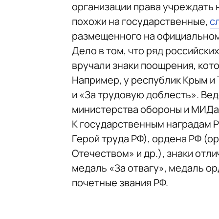
организации права учреждать 
похожи на государственные,
с
размещенного на официальном
Дело в том, что ряд российски
вручали знаки поощрения, кот
Например, у республик Крым и
и «За трудовую доблесть». Ве
министерства обороны и МИДа
К государственным наградам Р
Герой труда РФ), ордена РФ (о
Отечеством» и др.), знаки отли
медаль «За отвагу», медаль ор
почетные звания РФ.