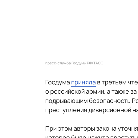
пресс-служба Госдумы РФ/ТАСС
Госдума
приняла
в третьем чте
о российской армии, а также з
подрывающим безопасность Рос
преступления диверсионной н
При этом авторы закона уточня
которое было нажито преступн