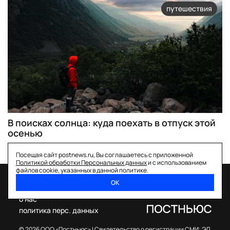
путешествия
В поисках солнца: куда поехать в отпуск этой
осенью
Посещая сайт postnews.ru, Вы соглашаетесь с приложенной
Политикой обработки Персональных данных
и с использованием
файлов cookie, указанных в данной политике.
ОК
спецпроекты
о нас
политика перс. данных
© 2026 ООО «Постньюс» |
Свидетельство о регистрации СМИ: ЭЛ