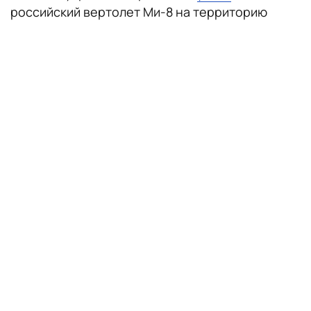
российский вертолет Ми-8 на территорию
Украины. Сотрудничество с ГУР он объяснил
своим негативным отношением к СВО. По
данным украинских СМИ, после выполненного
задания Кузьминову выдали украинский
паспорт, а некоторое время назад он переехал
в Испанию.
поделиться
читайте также