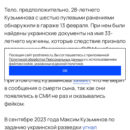
Тело, предположительно, 28-летнего
Кузьминова с шестью пулевыми ранениями
обнаружили в гараже 13 февраля. При нем были
найдены украинские документы на имя 33-
летнего мужчины, которые следствие признало
поддельными. Представитель ГУР Минобороны
Посещая сайт postnews.ru, Вы соглашаетесь с приложенной
Украины Андрей Юсов позднее подтвердил
Политикой обработки Персональных данных
и с использованием
смерть россиянина.
файлов cookie, указанных в данной политике.
ОК
При этом отец Кузьминова
заявил
, что не верит
в сообщения о смерти сына, так как они
появлялись в СМИ не раз и оказывались
фейком.
В сентябре 2023 года Максим Кузьминов по
заданию украинской разведки
угнал