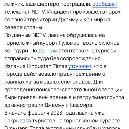
лыжник, еще шестеро пострадали,
сообщает
телеканал NDTV. Инцидент произошел в горах
союзной территории Джамму и Кашмир на
севере страны.
По данным NDTV, лавина обрушилась на
горнолыжный курорт Гульмарг возле склонов
Конгдури. По
данным
агентства PTI, туристы
отправились туда без сопровождения.
Издание Hindustan Times
уточняет
, что в
городе действовало предупреждение о
лавинах из-за мощных снегопадов. Для
проведения поисково-спасательной операции
были привлечены военные и патрульная группа
администрации Джамму и Кашмира.
В начале февраля 2023 года лавина уже
накрывала
туристов на горнолыжном курорте
Гульмарг. Тогда экстренным службам удалось