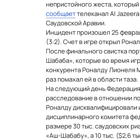
непристойного жеста, который
сообщает
телеканал Al Jazeer
Саудовской Аравии.
Инцидент произошел 25 феврал
(3:2). Счет в игре открыл Ронал
После финального свистка пор
Шабаба», которые во время иг
конкурента Роналду Лионеля Ме
раз помахал ей в области таза.
На следующий день Федерация
расследование в отношении по
Роналду дисквалифицировали 
дисциплинарного комитета фед
размере 30 тыс. саудовских риал
«Аш-Шабабу», а 10 тыс. ($2,6 т