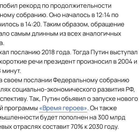
 побил рекорд по продолжительности
ому собранию. Оно началось в 12:14 по
илось в 14:20. Таким образом, обращение
тало самым длинным из всех аналогичных
а.
л посланию 2018 года. Тогда Путин выступал
е короткие речи президент произносил в 2004 и
 минут.
а в своем послании Федеральному собранию
лях социально-экономического развития РФ,
спективу. Так, Путин объявил о запуске нового
ой программы
«Время героев»
. Он также
омышленности будет пополнен на 300 млрд
евых отраслях составит 70% к 2030 году.