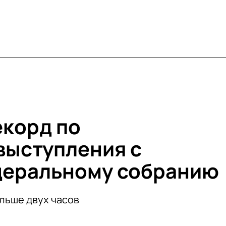
екорд по
выступления с
деральному собранию
льше двух часов