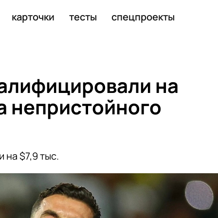
посланием Федеральному собранию
карточки
тесты
спецпроекты
алифицировали на
за непристойного
на $7,9 тыс.