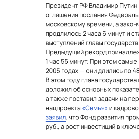
Президент РФ Владимир Путин
оглашения послания Федеральн
московскому времени, а законч
продлилось 2 часа 6 минут и с
выступлений главы государств
Предыдущий рекорд принадлежа
1 час 55 минут. При этом самы
2005 годах — они длились по 48
В этом году глава государств
доложил об основных показате
а также поставил задачи на пер
нацпроекта
«Семья»
и кадров
заявил
, что Фонд развития пр
руб., а рост инвестиций в ключ