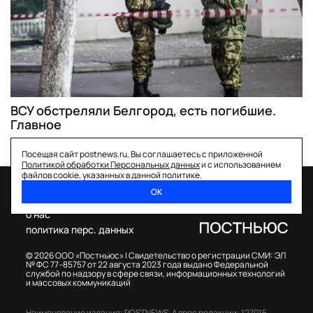
ВСУ обстреляли Белгород, есть погибшие.
Главное
Посещая сайт postnews.ru, Вы соглашаетесь с приложенной
Политикой обработки Персональных данных
и с использованием
файлов cookie, указанных в данной политике.
ОК
спецпроекты
о нас
политика перс. данных
© 2026 ООО «Постньюс» |
Свидетельство о регистрации СМИ: ЭЛ
№ ФС 77–85757 от 22 августа 2023 года выдано Федеральной
службой по надзору в сфере связи, информационных технологий
и массовых коммуникаций
Наименование издания: POSTNEWS,
Адрес редакции: 127015,