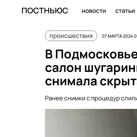
В ЛНР автобус подорвался на мине, погибли 5 человек
новости
статьи
происшествия
07 МАРТА 2024 0
В Подмосковье
салон шугаринг
снимала скрыт
Ранее снимки с процедур слили