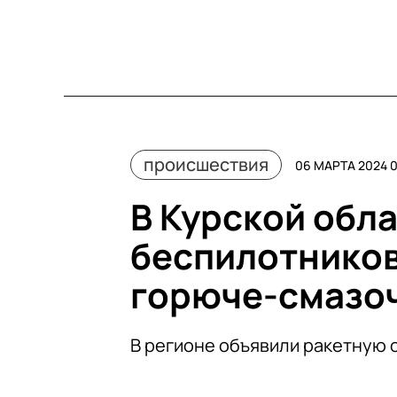
происшествия
06 МАРТА 2024 
В Курской обла
беспилотников
горюче-смазо
В регионе объявили ракетную 