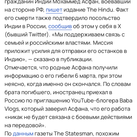
гражданин Индии Мохаммед Асфан, воевавший
на стороне РФ,
пишет
издание The Hindu. Факт
его смерти также подтвердило посольство
Индии в России,
сообщив
об этом у себя в X
(бывший Twitter). «Мы поддерживаем связь с
семьей и российскими властями. Миссия
приложит усилия для отправки его останков в
Индию», — сказано в публикации.
Отмечается, что родные Асфана получили
информацию о его гибели 6 марта, при этом
неясно, когда именно он скончался. По словам
брата погибшего, иностранец приехал в
Россию по приглашению YouTube-блогера Baba
Vlogs, который заверил Асфана, что его работа
«никак не будет связана с боевыми действиями
на передовой».
По
данным
газеты The Statesman, похожим