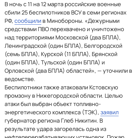
В ночь с 11 на 12 марта российские военные
сбили 25 беспилотников ВСУ в семи регионах
РФ,
сообщили
в Минобороны. «Дежурными
средствами ПВО перехвачено и уничтожено
над территориями Московской (два БПЛА),
Ленинградской (один БПЛА), Белгородской
(семь БПЛА), Курской (11 БПЛА), Брянской
(один БПЛА), Тульской (один БПЛА) и
Орловской (два БПЛА) областей», — уточнили в
ведомстве.
Беспилотники также атаковали Кстовскую
промзону в Нижегородской области. Целью
атаки был выбран объект топливно-
энергетического комплекса (ТЭК),
заявил
губернатор региона Глеб Никитин. В
результате удара загорелась одна из
нефтеперерабатывающих установок. Пожар