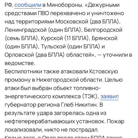
РФ,
сообщили
в Минобороны. «Дежурными
средствами ПВО перехвачено и уничтожено
над территориями Московской (два БПЛА),
Ленинградской (один БПЛА), Белгородской
(семь БПЛА), Курской (11 БПЛА), Брянской
(один БПЛА), Тульской (один БПЛА) и
Орловской (два БПЛА) областей», — уточнили в
ведомстве.
Беспилотники также атаковали Кстовскую
промзону в Нижегородской области. Целью
атаки был выбран объект топливно-
энергетического комплекса (ТЭК),
заявил
губернатор региона Глеб Никитин. В
результате удара загорелась одна из
нефтеперерабатывающих установок. Пожар
локализовали, никто не пострадал.
Кроме того, в Орле после атаки БПЛА также