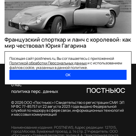
Французский спорткар и ланч с королевой: как
мир чествовал Юрия Гагарина
Посещая сайт postnews.ru, Вы соглашаетесь с приложенной
Политикой обработки Персональных данных
и с использованием
файлов cookie, указанных в данной политике.
ОК
спецпроекты
о нас
политика перс. данных
© 2026 ООО «Постньюс» |
Свидетельство о регистрации СМИ: ЭЛ
№ ФС 77–85757 от 22 августа 2023 года выдано Федеральной
службой по надзору в сфере связи, информационных технологий
и массовых коммуникаций
Наименование издания: POSTNEWS,
Адрес редакции: 127015,
город Москва, Бумажный проезд, д. 14 стр. 2
Учредитель: ООО
«Постньюс»
Главный редактор: Чудин А.А.
Электронная почта