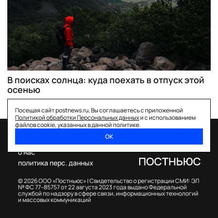
В поисках солнца: куда поехать в отпуск этой
осенью
Посещая сайт postnews.ru, Вы соглашаетесь с приложенной
Политикой обработки Персональных данных
и с использованием
файлов cookie, указанных в данной политике.
ОК
спецпроекты
о нас
политика перс. данных
© 2026 ООО «Постньюс» |
Свидетельство о регистрации СМИ: ЭЛ
№ ФС 77–85757 от 22 августа 2023 года выдано Федеральной
службой по надзору в сфере связи, информационных технологий
и массовых коммуникаций