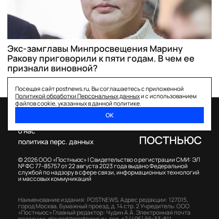
Экс-замглавы Минпросвещения Марину
Ракову приговорили к пяти годам. В чем ее
признали виновной?
Посещая сайт postnews.ru, Вы соглашаетесь с приложенной
Политикой обработки Персональных данных
и с использованием
файлов cookie, указанных в данной политике.
ОК
спецпроекты
о нас
политика перс. данных
© 2026 ООО «Постньюс» |
Свидетельство о регистрации СМИ: ЭЛ
№ ФС 77–85757 от 22 августа 2023 года выдано Федеральной
службой по надзору в сфере связи, информационных технологий
и массовых коммуникаций
Наименование издания: POSTNEWS,
Адрес редакции: 127015,
город Москва, Бумажный проезд, д. 14 стр. 2
Учредитель: ООО
«Постньюс»
Главный редактор: Чудин А.А.
Электронная почта
редакции:
glavred@postnews.ru
,
тел.
+7 (495) 66-33-811