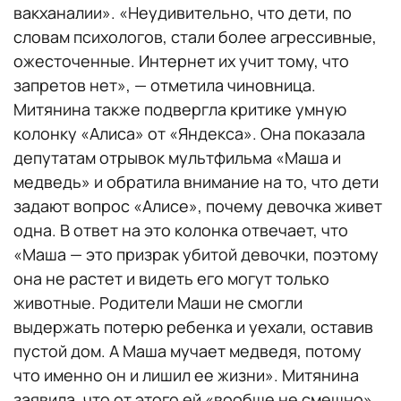
вакханалии». «Неудивительно, что дети, по
словам психологов, стали более агрессивные,
ожесточенные. Интернет их учит тому, что
запретов нет», — отметила чиновница.
Митянина также подвергла критике умную
колонку «Алиса» от «Яндекса». Она показала
депутатам отрывок мультфильма «Маша и
медведь» и обратила внимание на то, что дети
задают вопрос «Алисе», почему девочка живет
одна. В ответ на это колонка отвечает, что
«Маша — это призрак убитой девочки, поэтому
она не растет и видеть его могут только
животные. Родители Маши не смогли
выдержать потерю ребенка и уехали, оставив
пустой дом. А Маша мучает медведя, потому
что именно он и лишил ее жизни». Митянина
заявила, что от этого ей «вообще не смешно»,