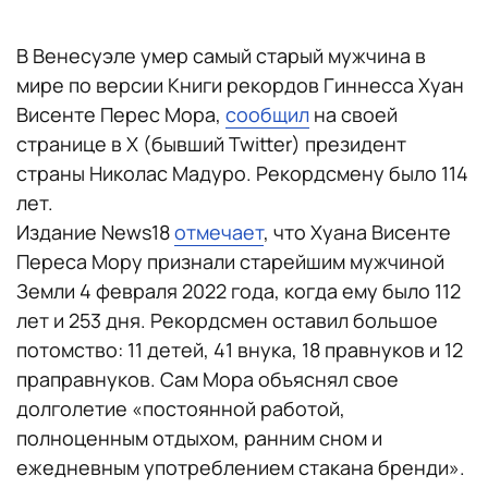
В Венесуэле умер самый старый мужчина в
мире по версии Книги рекордов Гиннесса Хуан
Висенте Перес Мора,
сообщил
на своей
странице в X (бывший Twitter) президент
страны Николас Мадуро. Рекордсмену было 114
лет.
Издание News18
отмечает
, что Хуана Висенте
Переса Мору признали старейшим мужчиной
Земли 4 февраля 2022 года, когда ему было 112
лет и 253 дня. Рекордсмен оставил большое
потомство: 11 детей, 41 внука, 18 правнуков и 12
праправнуков. Сам Мора объяснял свое
долголетие «постоянной работой,
полноценным отдыхом, ранним сном и
ежедневным употреблением стакана бренди».