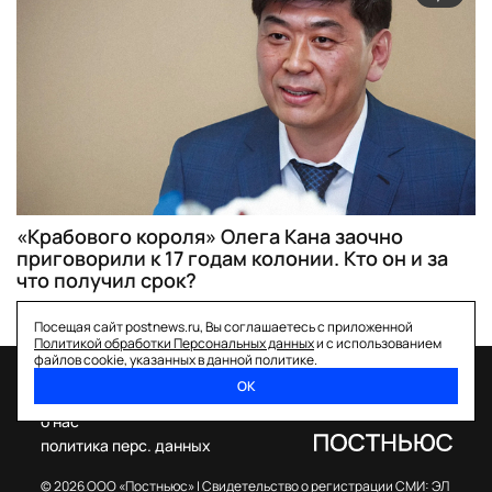
«Крабового короля» Олега Кана заочно
приговорили к 17 годам колонии. Кто он и за
что получил срок?
Посещая сайт postnews.ru, Вы соглашаетесь с приложенной
Политикой обработки Персональных данных
и с использованием
файлов cookie, указанных в данной политике.
ОК
спецпроекты
о нас
политика перс. данных
© 2026 ООО «Постньюс» |
Свидетельство о регистрации СМИ: ЭЛ