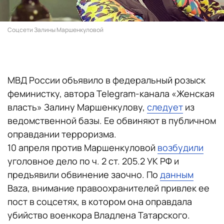
Соцсети Залины Маршенкуловой
МВД России объявило в федеральный розыск
феминистку, автора Telegram-канала «Женская
власть» Залину Маршенкулову,
следует
из
ведомственной базы. Ее обвиняют в публичном
оправдании терроризма.
10 апреля против Маршенкуловой
возбудили
уголовное дело по ч. 2 ст. 205.2 УК РФ и
предъявили обвинение заочно. По
данным
Baza, внимание правоохранителей привлек ее
пост в соцсетях, в котором она оправдала
убийство военкора Владлена Татарского.