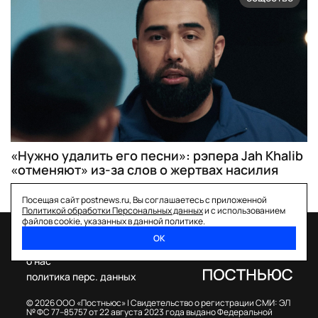
«Нужно удалить его песни»: рэпера Jah Khalib
«отменяют» из-за слов о жертвах насилия
Посещая сайт postnews.ru, Вы соглашаетесь с приложенной
Политикой обработки Персональных данных
и с использованием
файлов cookie, указанных в данной политике.
ОК
спецпроекты
о нас
политика перс. данных
© 2026 ООО «Постньюс» |
Свидетельство о регистрации СМИ: ЭЛ
№ ФС 77–85757 от 22 августа 2023 года выдано Федеральной