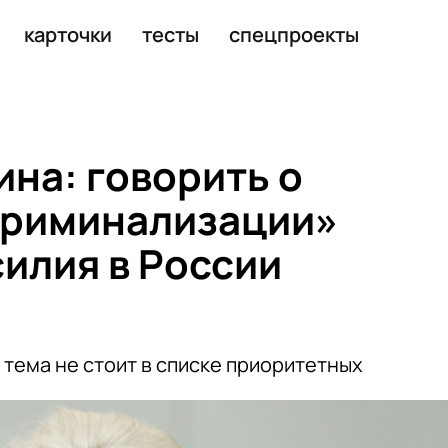
зации» домашнего насилия в России некорректно
карточки
тесты
спецпроекты
ина: говорить о
криминализации»
илия в России
 тема не стоит в списке приоритетных