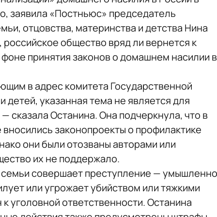
о, заявила «Постньюс» председатель
мьи, отцовства, материнства и детства Нина
, российское общество вряд ли вернется к
фоне принятия законов о домашнем насилии в
ющим в адрес комитета Государственной
и детей, указанная тема не является для
— сказала Останина. Она подчеркнула, что в
же вносились законопроекты о профилактике
нако они были отозваны авторами или
щество их не поддержало.
н семьи совершает преступление — умышленн
илует или угрожает убийством или тяжкими
н к уголовной ответственности. Останина
нные действия также предусмотрены штрафы,