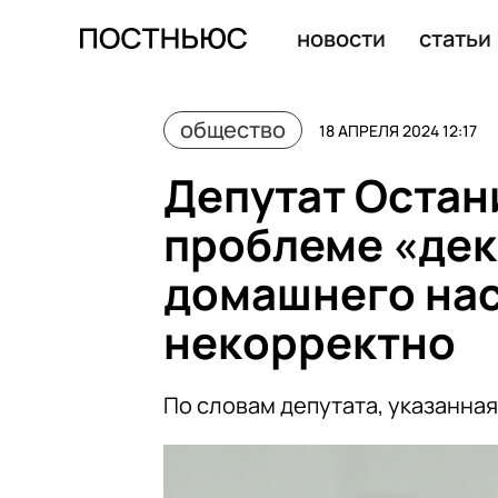
Депутат Останина: говорить о проблеме «декриминали
новости
статьи
общество
18 АПРЕЛЯ 2024 12:17
Депутат Остан
проблеме «де
домашнего нас
некорректно
По словам депутата, указанная