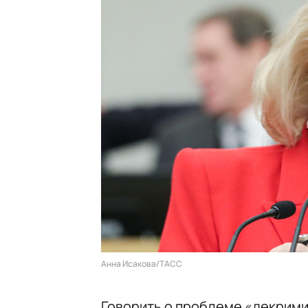
Анна Исакова/ТАСС
Говорить о проблеме «декрими