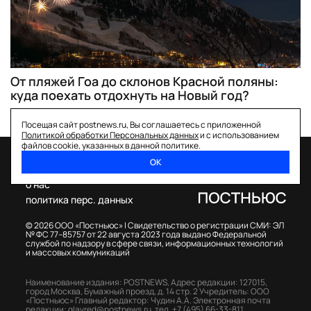
От пляжей Гоа до склонов Красной поляны:
куда поехать отдохнуть на Новый год?
Посещая сайт postnews.ru, Вы соглашаетесь с приложенной
Политикой обработки Персональных данных
и с использованием
файлов cookie, указанных в данной политике.
ОК
спецпроекты
о нас
политика перс. данных
© 2026 ООО «Постньюс» |
Свидетельство о регистрации СМИ: ЭЛ
№ ФС 77–85757 от 22 августа 2023 года выдано Федеральной
службой по надзору в сфере связи, информационных технологий
и массовых коммуникаций
Наименование издания: POSTNEWS,
Адрес редакции: 127015,
город Москва, Бумажный проезд, д. 14 стр. 2
Учредитель: ООО
«Постньюс»
Главный редактор: Чудин А.А.
Электронная почта
редакции:
glavred@postnews.ru
,
тел.
+7 (495) 66-33-811